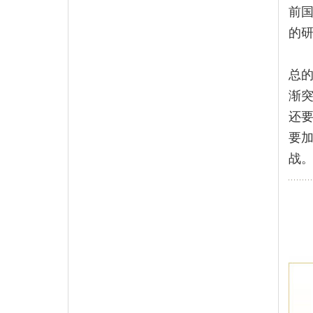
前
的
总
渐
还
要
战