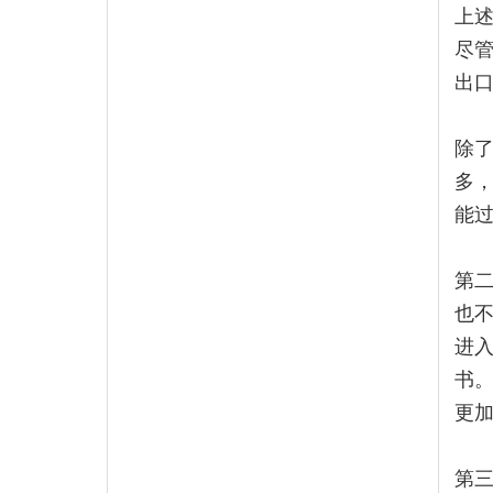
上
尽管
出
除
多
能
第
也
进入
书。
更
第