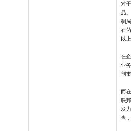
对于
品
剩
石药
以
在
业
剂
而
联
发
查